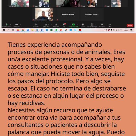
e
s
i
o
n
a
Tienes experiencia acompañando
l
procesos de personas o de animales. Eres
e
un/a excelente profesional. Y a veces, hay
s
casos o situaciones que no sabes bien
S
cómo manejar. Hiciste todo bien, seguiste
e
los pasos del protocolo. Pero algo se
r
escapa. El caso no termina de destrabarse
v
o se estanca en algún lugar del proceso o
i
hay recidivas.
c
Necesitas algún recurso que te ayude
i
encontrar otra vía para acompañar a tus
o
consultantes o pacientes a descubrir la
s
palanca que pueda mover la aguja. Puedo