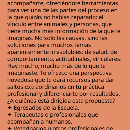
C
acompañarte, ofreciéndote herramientas
o
para ver una de las partes del proceso en
n
la que quizás no habías reparado: el
t
vínculo entre animales y personas, que
a
tiene mucha más información de la que te
c
imaginas. No solo las causas, sino las
t
soluciones para muchos temas
o
aparentemente irresolubles: de salud, de
comportamiento, actitudinales, vinculares.
Hay mucho, mucho más de lo que te
imaginaste. Te ofrezco una perspectiva
novedosa que te dará recursos para dar
saltos extraordinarios en tu práctica
profesional y diferenciarte por resultados.
¿A quiénes está dirigida esta propuesta?
✦
Egresados de la Escuela.
✦
Terapeutas o profesionales que
acompañan a humanos.
✦ Veterinarios u otros profesionales de